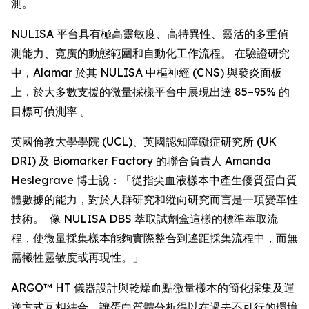
測。
NULISA 平台具有極高靈敏度、高特異性、靈活的多重偵
測能力、寬廣的動態範圍和自動化工作流程。 在驗證研究
中，Alamar 於其 NULISA 中樞神經 (CNS) 與發炎面板
上，於大多數支援的微量採樣平台中展現出達 85–95% 的
目標可偵測率 。
英國倫敦大學學院 (UCL)、英國認知障礙症研究所 (UK
DRI) 及 Biomarker Factory 的聯合負責人 Amanda
Heslegrave 博士說：「從指尖血液樣本中產生優質蛋白質
體數據的能力，對於人群研究和縱向研究而言是一項變革性
技術。 像 NULISA DBS 萃取試劑盒這樣的標準萃取流
程，使微量採集樣本能夠實際整合到遙距採集流程中，而無
需犧牲靈敏度或再現性。」
ARGO™ HT 儀器設計與乾燥血點微量樣本的簡化採集及運
送方式互相結合，讓蛋白質體分析得以在過去不可行的環境