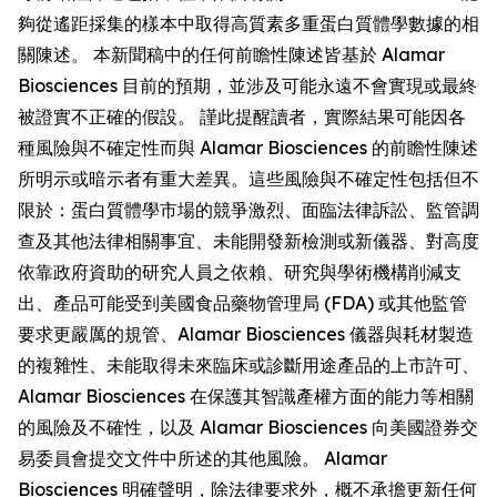
夠從遙距採集的樣本中取得高質素多重蛋白質體學數據的相
關陳述。 本新聞稿中的任何前瞻性陳述皆基於 Alamar
Biosciences 目前的預期，並涉及可能永遠不會實現或最終
被證實不正確的假設。 謹此提醒讀者，實際結果可能因各
種風險與不確定性而與 Alamar Biosciences 的前瞻性陳述
所明示或暗示者有重大差異。這些風險與不確定性包括但不
限於：蛋白質體學市場的競爭激烈、面臨法律訴訟、監管調
查及其他法律相關事宜、未能開發新檢測或新儀器、對高度
依靠政府資助的研究人員之依賴、研究與學術機構削減支
出、產品可能受到美國食品藥物管理局 (FDA) 或其他監管
要求更嚴厲的規管、Alamar Biosciences 儀器與耗材製造
的複雜性、未能取得未來臨床或診斷用途產品的上市許可、
Alamar Biosciences 在保護其智識產權方面的能力等相關
的風險及不確性，以及 Alamar Biosciences 向美國證券交
易委員會提交文件中所述的其他風險。 Alamar
Biosciences 明確聲明，除法律要求外，概不承擔更新任何