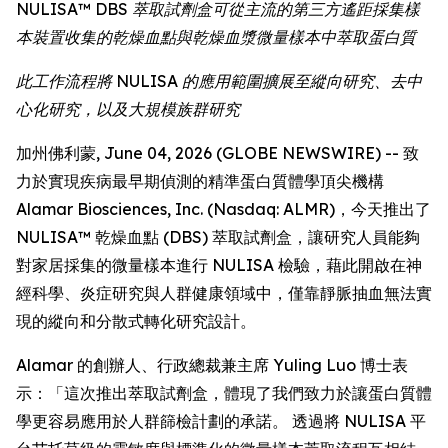
NULISA™ DBS 萃取試劑盒可從主流的第三方遙距採集樣
本裝置收集的乾燥血點與乾燥血漿微量樣本中萃取蛋白質
此工作流程將 NULISA 的應用範圍擴展至縱向研究、去中
心化研究，以及大規模族群研究
加州佛利蒙, June 04, 2026 (GLOBE NEWSWIRE) -- 致
力於實現疾病最早期偵測的精準蛋白質體學頂尖機構
Alamar Biosciences, Inc. (Nasdaq: ALMR)，今天推出了
NULISA™ 乾燥血點 (DBS) 萃取試劑盒，讓研究人員能夠
對家居採集的微量樣本進行 NULISA 檢驗，藉此開啟在神
經科學、炎症研究與人群健康領域中，僅靠靜脈抽血無法實
現的縱向和分散式轉化研究設計。
Alamar 的創辦人、行政總裁兼主席 Yuling Luo 博士表
示：「這次推出萃取試劑盒，體現了我們致力於讓蛋白質體
學更容易應用於人群篩檢計劃的承諾。 透過將 NULISA 平