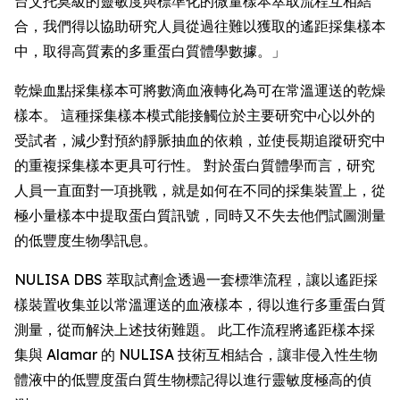
台艾托莫級的靈敏度與標準化的微量樣本萃取流程互相結
合，我們得以協助研究人員從過往難以獲取的遙距採集樣本
中，取得高質素的多重蛋白質體學數據。」
乾燥血點採集樣本可將數滴血液轉化為可在常溫運送的乾燥
樣本。 這種採集樣本模式能接觸位於主要研究中心以外的
受試者，減少對預約靜脈抽血的依賴，並使長期追蹤研究中
的重複採集樣本更具可行性。 對於蛋白質體學而言，研究
人員一直面對一項挑戰，就是如何在不同的採集裝置上，從
極小量樣本中提取蛋白質訊號，同時又不失去他們試圖測量
的低豐度生物學訊息。
NULISA DBS 萃取試劑盒透過一套標準流程，讓以遙距採
樣裝置收集並以常溫運送的血液樣本，得以進行多重蛋白質
測量，從而解決上述技術難題。 此工作流程將遙距樣本採
集與 Alamar 的 NULISA 技術互相結合，讓非侵入性生物
體液中的低豐度蛋白質生物標記得以進行靈敏度極高的偵