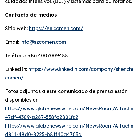
cuidados intensivos (UCI) y sistemas para quirófanos.
Contacto de medios
Sitio web:
https://en.comen.com/
Email:
info@szcomen.com
Teléfono: +86 4007009488
LinkedIn:
https://www.linkedin.com/company/shenzhen
comen/
Fotos adjuntas a este comunicado de prensa están
disponibles en:
https://www.globenewswire.com/NewsRoom/Attachme
47df-4309-a287-538fa2801fc2
https://www.globenewswire.com/NewsRoom/Attachm
d811-48d0-8225-b81f40a4703a