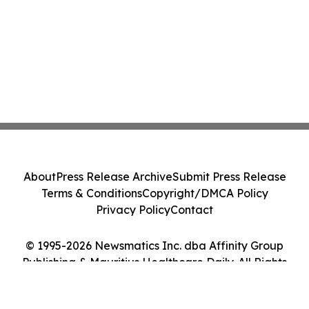
About
Press Release Archive
Submit Press Release
Terms & Conditions
Copyright/DMCA Policy
Privacy Policy
Contact
© 1995-2026 Newsmatics Inc. dba Affinity Group
Publishing & Mauritius Healthcare Daily. All Rights
Reserved.