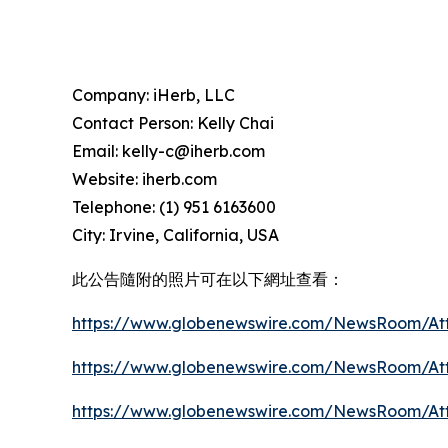
Company: iHerb, LLC
Contact Person: Kelly Chai
Email: kelly-c@iherb.com
Website: iherb.com
Telephone: (1) 951 6163600
City: Irvine, California, USA
此公告隨附的照片可在以下網址查看：
https://www.globenewswire.com/NewsRoom/At
https://www.globenewswire.com/NewsRoom/At
https://www.globenewswire.com/NewsRoom/At