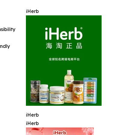
iHerb
ibility
indly
iHerb
iHerb