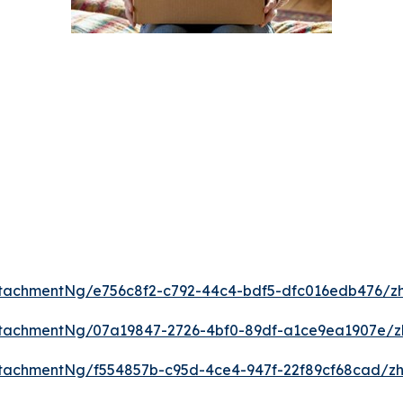
tachmentNg/e756c8f2-c792-44c4-bdf5-dfc016edb476/z
tachmentNg/07a19847-2726-4bf0-89df-a1ce9ea1907e/z
tachmentNg/f554857b-c95d-4ce4-947f-22f89cf68cad/z