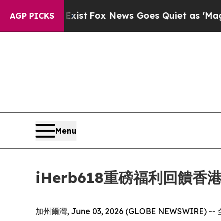
st
Fox News Goes Quiet as 'Maga Media Pipeline'
AGP PICKS
Menu
iHerb618重磅福利回饋
加州爾灣, June 03, 2026 (GLOBE NEW