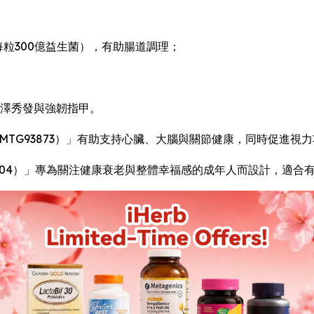
®益生菌」（每粒300億益生菌），有助腸道調理；
支持光澤秀發與強韌指甲。
PA-DHA（MTG93873）」有助支持心臟、大腦與關節健康，同時促進視
1000（PHV77904）」專為關注健康衰老與整體幸福感的成年人而設計