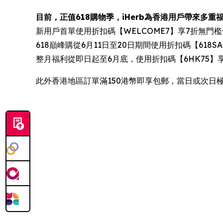
目前，正值618購物季，iHerb為香港用戶帶來多重
新用戶首單使用折扣碼【WELCOME7】享7折無門
618巔峰購從6月11日至20日期間使用折扣碼【618SA
整月福利從即日起至6月底，使用折扣碼【6HK75】
此外香港地區訂單滿150港幣即享包郵，當日或次日