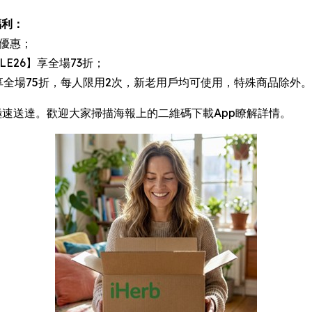
福利：
檻優惠；
LE26】享全場73折；
享全場75折，每人限用2次，新老用戶均可使用，特殊商品除外。
極速送達。歡迎大家掃描海報上的二維碼下載App瞭解詳情。