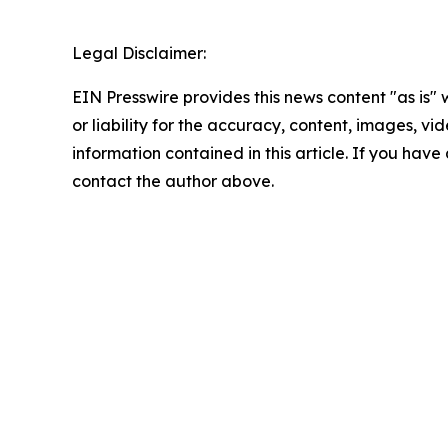
Legal Disclaimer:
EIN Presswire provides this news content "as is"
or liability for the accuracy, content, images, vide
information contained in this article. If you have 
contact the author above.