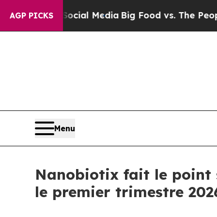
n Social Media
Big Food vs. The People. Big Food’
AGP PICKS
Menu
Nanobiotix fait le point 
le premier trimestre 202