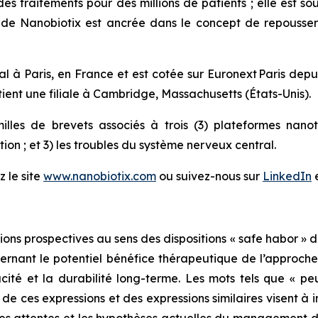
des traitements pour des millions de patients ; elle est 
 de Nanobiotix est ancrée dans le concept de repousser l
al à Paris, en France et est cotée sur Euronext Paris dep
nt une filiale à Cambridge, Massachusetts (États-Unis).
illes de brevets associés à trois (3) plateformes nan
bution ; et 3) les troubles du système nerveux central.
z le site
www.nanobiotix.com
ou suivez-nous sur
LinkedIn
s prospectives au sens des dispositions « safe habor » du
rnant le potentiel bénéfice thérapeutique de l’approche 
cité et la durabilité long-terme. Les mots tels que « peut »
ve de ces expressions et des expressions similaires visent à