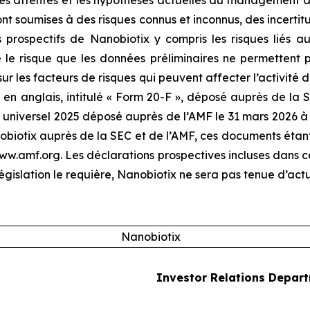
les attentes et les hypothèses actuelles du management de
ont soumises à des risques connus et inconnus, des incertit
 prospectifs de Nanobiotix y compris les risques liés au
e risque que les données préliminaires ne permettent pas
sur les facteurs de risques qui peuvent affecter l’activité
en anglais, intitulé « Form 20-F », déposé auprès de la SE
universel 2025 déposé auprès de l’AMF le 31 mars 2026 à l
otix auprès de la SEC et de l’AMF, ces documents étant d
 www.amf.org. Les déclarations prospectives incluses dans
égislation le requière, Nanobiotix ne sera pas tenue d’actu
Nanobiotix
Investor Relations Depar