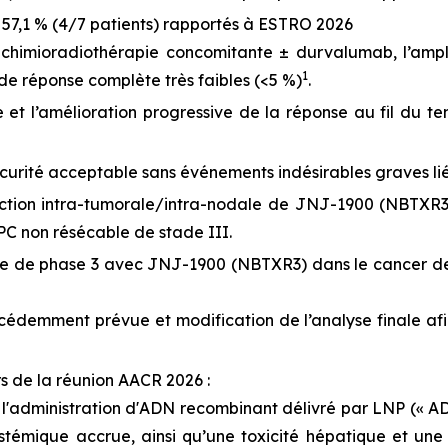
 57,1 % (4/7 patients) rapportés à ESTRO 2026
a chimioradiothérapie concomitante ± durvalumab, l’amp
1
de réponse complète très faibles (<5 %)
.
et l’amélioration progressive de la réponse au fil du te
curité acceptable sans événements indésirables graves li
jection intra-tumorale/intra-nodale de JNJ-1900 (NBTXR3)
NPC non résécable de stade III.
e de phase 3 avec JNJ-1900 (NBTXR3) dans le cancer de la
cédemment prévue et modification de l’analyse finale afi
s de la réunion AACR 2026 :
 l'administration d'ADN recombinant délivré par LNP (« A
ystémique accrue, ainsi qu’une toxicité hépatique et u