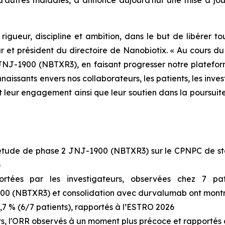
d’autres maladies, a annoncé aujourd'hui une mise à jou
gueur, discipline et ambition, dans le but de libérer to
 et président du directoire de Nanobiotix.
« Au cours du
NJ-1900 (NBTXR3), en faisant progresser notre plateform
ssants envers nos collaborateurs, les patients, les invest
leur engagement ainsi que leur soutien dans la poursuite d
 l'étude de phase 2 JNJ-1900 (NBTXR3) sur le CPNPC de 
6
pportées par les investigateurs, observées chez 7 p
00 (NBTXR3) et consolidation avec durvalumab ont montr
,7 % (6/7 patients), rapportés à l’ESTRO 2026
, l'ORR observés à un moment plus précoce et rapportés à 