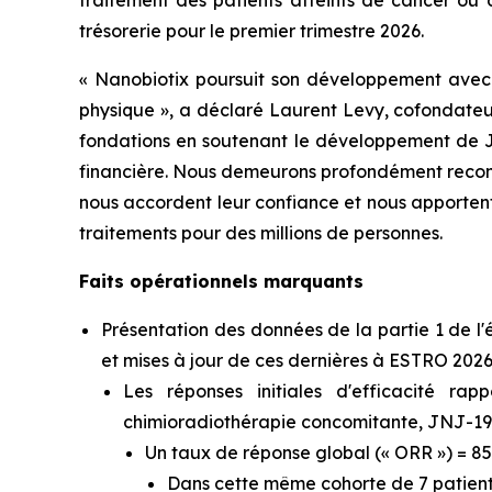
traitement des patients atteints de cancer ou 
trésorerie pour le premier trimestre 2026.
« Nanobiotix poursuit son développement avec ri
physique »,
a déclaré Laurent Levy, cofondateur
fondations en soutenant le développement de J
financière. Nous demeurons profondément reconnai
nous accordent leur confiance et nous apportent 
traitements pour des millions de personnes.
Faits opérationnels marquants
Présentation des données de la partie 1 de
et mises à jour de ces dernières à ESTRO 202
Les réponses initiales d'efficacité ra
chimioradiothérapie concomitante, JNJ-19
Un taux de réponse global (« ORR ») = 85
Dans cette même cohorte de 7 patients