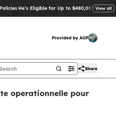
Eligible for Up to $480,000 After Being Wrongly
View all
Provided by AGP
Share
ite operationnelle pour