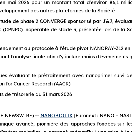
n mai 2026 pour un montant total d'environ 86,1 million
développement des autres plateformes de la Société
l'étude de phase 2 CONVERGE sponsorisé par J&J, évaluan
s (CPNPC) inopérable de stade 3, présentée lors de la S
endement au protocole à l'étude pivot NANORAY-312 en co
t l’analyse finale afin d’y inclure moins d’évènements qu
ues évaluant le prétraitement avec nanoprimer suivi de
ion for Cancer Research (AACR)
nts de trésorerie au 31 mars 2026
OBE NEWSWIRE) --
NANOBIOTIX
(Euronext : NANO – NASDAQ
ique avancé, pionnière des approches fondées sur les n