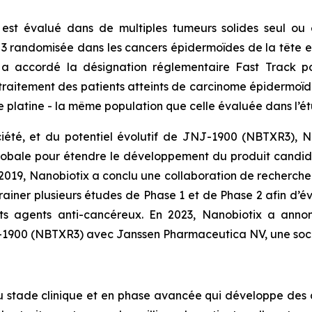
est évalué dans de multiples tumeurs solides seul ou 
randomisée dans les cancers épidermoïdes de la tête et
 a accordé la désignation réglementaire Fast Track 
traitement des patients atteints de carcinome épidermoïd
e platine - la même population que celle évaluée dans l’é
iété, et du potentiel évolutif de JNJ-1900 (NBTXR3), N
globale pour étendre le développement du produit candi
n 2019, Nanobiotix a conclu une collaboration de recherch
rainer plusieurs études de Phase 1 et de Phase 2 afin d’
ts agents anti-cancéreux. En 2023, Nanobiotix a anno
-1900 (NBTXR3) avec Janssen Pharmaceutica NV, une soci
u stade clinique et en phase avancée qui développe des