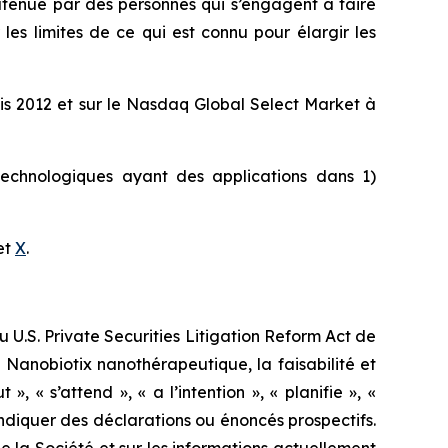
soutenue par des personnes qui s’engagent à faire
es limites de ce qui est connu pour élargir les
uis 2012 et sur le Nasdaq Global Select Market à
otechnologiques ayant des applications dans 1)
et
X
.
 U.S. Private Securities Litigation Reform Act de
Nanobiotix nanothérapeutique, la faisabilité et
, « s’attend », « a l’intention », « planifie », «
 indiquer des déclarations ou énoncés prospectifs.