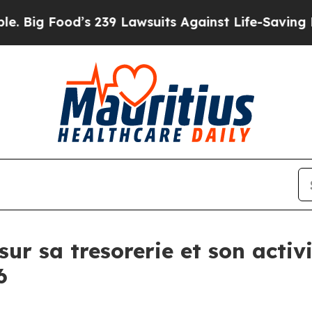
s 239 Lawsuits Against Life-Saving Policies
He’s 
sur sa tresorerie et son activ
6